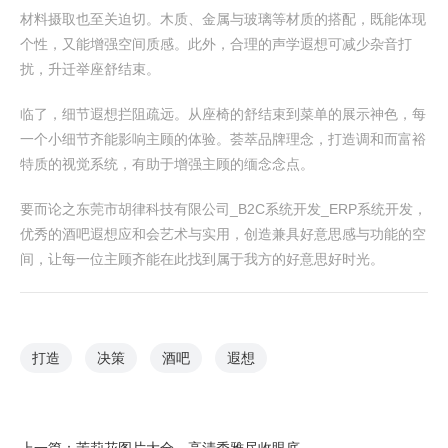
材料摄取也至关迫切。木质、金属与玻璃等材质的搭配，既能体现
个性，又能增强空间质感。此外，合理的声学遐想可减少杂音打
扰，升迁举座舒结束。
临了，细节遐想拦阻疏远。从座椅的舒结束到菜单的展示神色，每
一个小细节齐能影响主顾的体验。荟萃品牌理念，打造调和而富裕
特质的视觉系统，有助于增强主顾的缅念念点。
要而论之东莞市胡律科技有限公司_B2C系统开发_ERP系统开发，
优秀的酒吧遐想应和会艺术与实用，创造兼具好意思感与功能的空
间，让每一位主顾齐能在此找到属于我方的好意思好时光。
打造
决策
酒吧
遐想