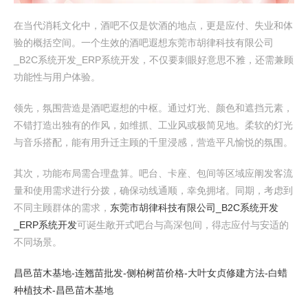
在当代消耗文化中，酒吧不仅是饮酒的地点，更是应付、失业和体
验的概括空间。一个生效的酒吧遐想东莞市胡律科技有限公司
_B2C系统开发_ERP系统开发，不仅要刺眼好意思不雅，还需兼顾
功能性与用户体验。
领先，氛围营造是酒吧遐想的中枢。通过灯光、颜色和遮挡元素，
不错打造出独有的作风，如维抓、工业风或极简见地。柔软的灯光
与音乐搭配，能有用升迁主顾的千里浸感，营造平凡愉悦的氛围。
其次，功能布局需合理盘算。吧台、卡座、包间等区域应阐发客流
量和使用需求进行分拨，确保动线通顺，幸免拥堵。同期，考虑到
不同主顾群体的需求，
东莞市胡律科技有限公司_B2C系统开发
_ERP系统开发
可诞生敞开式吧台与高深包间，得志应付与安适的
不同场景。
昌邑苗木基地-连翘苗批发-侧柏树苗价格-大叶女贞修建方法-白蜡
种植技术-昌邑苗木基地