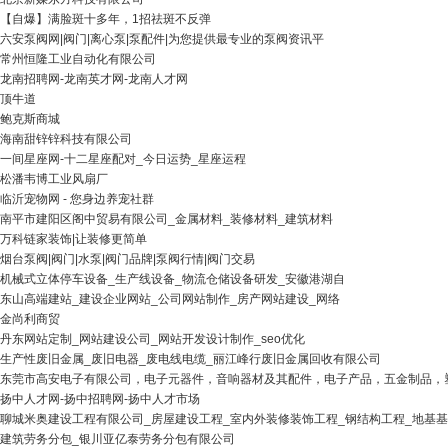
【自爆】满脸斑十多年，1招祛斑不反弹
六安泵阀网|阀门|离心泵|泵配件|为您提供最专业的泵阀资讯平
常州恒隆工业自动化有限公司
龙南招聘网-龙南英才网-龙南人才网
顶牛道
鲍克斯商城
海南甜锌锌科技有限公司
一间星座网-十二星座配对_今日运势_星座运程
松潘韦博工业风扇厂
临沂宠物网 - 您身边养宠社群
南平市建阳区阁中贸易有限公司_金属材料_装修材料_建筑材料
万科链家装饰|让装修更简单
烟台泵阀|阀门|水泵|阀门品牌|泵阀行情|阀门交易
机械式立体停车设备_生产线设备_物流仓储设备研发_安徽港湖自
东山高端建站_建设企业网站_公司网站制作_房产网站建设_网络
金尚利商贸
丹东网站定制_网站建设公司_网站开发设计制作_seo优化
生产性废旧金属_废旧电器_废电线电缆_丽江峰行废旧金属回收有限公司
东莞市高安电子有限公司，电子元器件，音响器材及其配件，电子产品，五金制品，
扬中人才网-扬中招聘网-扬中人才市场
聊城米奥建设工程有限公司_房屋建设工程_室内外装修装饰工程_钢结构工程_地基基
建筑劳务分包_银川亚亿泰劳务分包有限公司