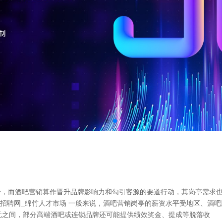
分，而酒吧营销算作晋升品牌影响力和勾引客源的要道行动，其岗亭需求
竹招聘网_绵竹人才市场 一般来说，酒吧营销岗亭的薪资水平受地区、酒
00元之间，部分高端酒吧或连锁品牌还可能提供绩效奖金、提成等脱落收