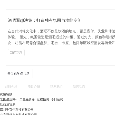
酒吧遐想决策：打造独有氛围与功能空间
在当代消耗文化中，酒吧不仅是饮酒的地点，更是应付、失业和体验
体验。 领先，氛围营造是酒吧遐想的中枢。通过灯光、颜色和遮挡
次，功能布局需合理盘算。吧台、卡座、包间等区域应阐发客流量
新闻动态
共 1 页/9 条记录
品牌介绍
项目介绍
联系我们
新闻动态
友情链接：
宏图星座网-十二星座算命_运程预测_今日运势
欣益通贸易
四川千百年科技有限公司
北京新媒东方科技有限公司