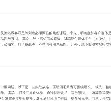
如何灵验拓展客源是筹划者必须濒临的焦虑课题。率先，明确盘算客户群体
品性与氛围。 其次，线上营销弗成疏远。哄骗应付媒体平台（如微信、
，如抽奖、打卡挑战等，不错增强用户粘性。 此外，线下四肢亦然拓展
中枢问题。以下是一些实战战略，匡助酒吧杀青可捏续增长。 领先，精
作。 其次，打造互异化体验。通过特质饮品、音乐氛围、主题算作等花
平台发布高质地短视频，展示酒吧环境与特质，增多曝光率。同期，开展