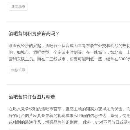
新闻动态
酒吧营销职责薪资高吗？
跟着夜经济的兴起，酒吧行业从容成为年青东谈主外交和耗尽的热切
响，如城市、酒吧类型、个东谈主时刻等。在一线城市，如北京、上海
营销东谈主员。而在二三线城市，薪资可能稍低一些，经常在5000元
维修资讯
酒吧营销订台图片精选
在咫尺竞争锐利的酒吧市荟萃，蛊惑主顾的翔实力变得尤为伏击。而
好的订台图片应具备显着的视觉成果和明确的信息传达。举例，使
或独到的装潢作风，增强品牌的识别度。 此外，针对不同节日或活