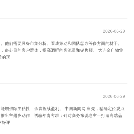
2026-06-29
司。他们需要具备市集分析、看成策动和团队惩办等多方面的材干。
，蛊卦目的客户群体，提高酒吧的客流量和销售额。 大连金广物业
雅的形
2026-06-29
能增强顾主粘性，杀青捏续盈利。 中国新闻网 当先，精确定位观点
主推出主题夜动作，诱骗年青客群；针对商务东说念主士打造高端品
主好评