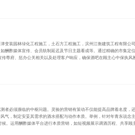
要津变装园林绿化工程施工，土石方工程施工，滨州江衡建筑工程有限公
如酬酢媒体宣传、会员轨制延迟及节日主题看成等。通过精确的市集定位
宣传尊府、惩办公关相关以及处理客户响应，确保酒吧在顾主心中保执风
测者必须濒临的中枢问题。灵验的营销有策动不仅能提高品牌着名度，还
用风气，制定安妥其需求的酒水搭配与动作本质。举例，针对年青东说念
时候。运用酬酢媒体平台进行本质营销，如短视频展示调酒历程、共享顾