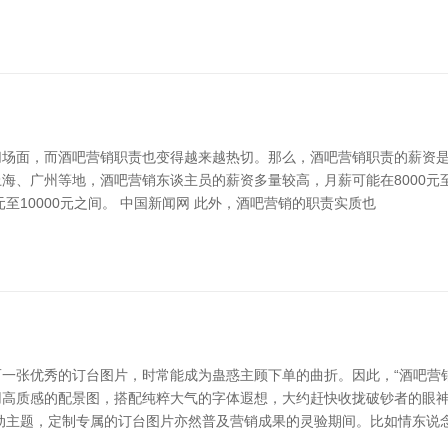
场面，而酒吧营销职责也变得越来越热切。那么，酒吧营销职责的薪资是
、广州等地，酒吧营销东谈主员的薪资多量较高，月薪可能在8000元至
至10000元之间。 中国新闻网 此外，酒吧营销的职责实质也
一张优秀的订台图片，时常能成为蛊惑主顾下单的曲折。因此，“酒吧营
用高质感的配景图，搭配纯粹大气的字体遐想，大约赶快收拢破钞者的眼
动主题，定制专属的订台图片亦然普及营销成果的灵验期间。比如情东说