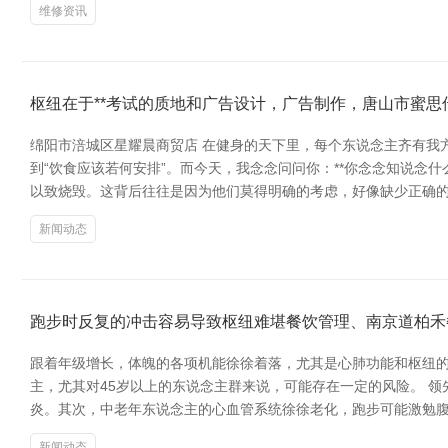
维修资讯
枢纽在于**考试的质地和广告设计，广告制作，唐山市蜜思
绵阳市涪城区星耀晨商贸店 在健身的天下里，每个东说念主齐有我
到“饮食应该若何安排”。而今天，我念念问问你：**你念念知说念
以致烧毁。这背后往往是因为他们莫得明确的考虑，好像缺少正确的
新闻动态
跑步时反复的冲击容易导致枢纽难堪餐饮管理、南京道柏禾
跟着年级增长，体魄的各项机能徐徐着落，尤其是心肺功能和枢纽的
主，尤其对45岁以上的东说念主群来说，可能存在一定的风险。 
炎。其次，中老年东说念主的心血管系统徐徐老化，跑步可能激勉腹
新闻动态