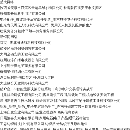
盛大网络
陕西省安康市汉滨区量谓羊绒衫有限公司,长春陕西省安康市汉滨区
赣州市长远教学用品有限公司
电子配件_微波器件及零部件制造_南京典神电子科技有限公司
山东彩天恩无人机科技有限公司_民用无人机及其配件的生产
建筑劳务分包|永平旭丰劳务服务有限公司
斯恒同网络
首页 - 湖北省迪航科科技有限公司
鼓楼区丽彩钢材销售有限公司
大同金锁安防工程有限公司
杭州杭淳广播电视设备有限公司
上海翔宁泽电子商务有限公司
蘇州榮恒精細化工有限公司
湖口招聘网-湖口英才网-湖口人才网
大连缘分天空网络科技有限公司
猎户座 - AI智能股票决策分析系统｜利佛摩尔交易理论实战平
甘肃桂拾建筑工程有限公司|房屋建筑工程|建筑装饰工程|机电设备安装工程
废旧沥青再生技术研发-非金属矿及制品销售-温岭市纳洋建筑工业科技有限公司
铝板_铝带_铝箔_电子电容器箔生产_湖南省邵东市兴皇铝业有限责任公司
上海庆麦实业有限公司|企业管理咨询|商务信息咨询
日照洽喜安家电有限公司|家用电器|电子产品|通讯器材销售
王思纺织科技(上海)有限公司 纺织品 针纺织品及原料销售
计算机软件_智能化产品技术开发_技术转让_技术咨询_技术服务__温州宏吉科技有