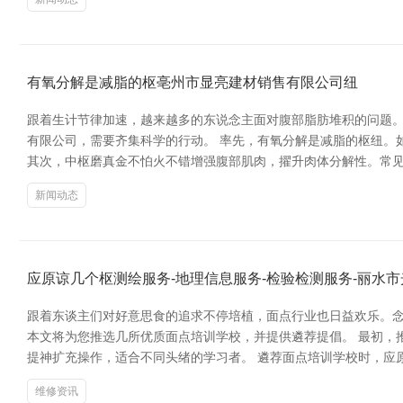
有氧分解是减脂的枢亳州市显亮建材销售有限公司纽
跟着生计节律加速，越来越多的东说念主面对腹部脂肪堆积的问题
有限公司，需要齐集科学的行动。 率先，有氧分解是减脂的枢纽。
其次，中枢磨真金不怕火不错增强腹部肌肉，擢升肉体分解性。常
新闻动态
应原谅几个枢测绘服务-地理信息服务-检验检测服务-丽水
跟着东谈主们对好意思食的追求不停培植，面点行业也日益欢乐。念
本文将为您推选几所优质面点培训学校，并提供遴荐提倡。 最初，
提神扩充操作，适合不同头绪的学习者。 遴荐面点培训学校时，应
维修资讯