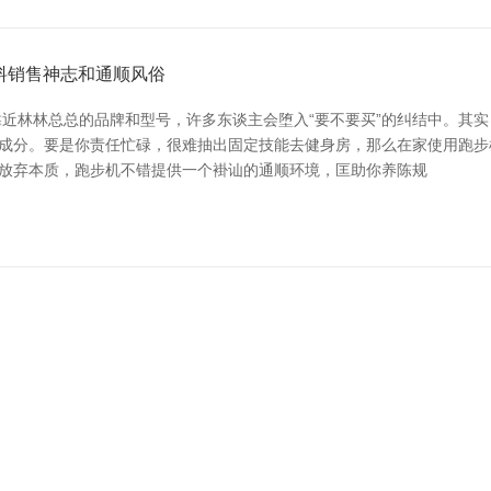
料销售神志和通顺风俗
近林林总总的品牌和型号，许多东谈主会堕入“要不要买”的纠结中。其实
要害成分。要是你责任忙碌，很难抽出固定技能去健身房，那么在家使用跑步
而放弃本质，跑步机不错提供一个褂讪的通顺环境，匡助你养陈规