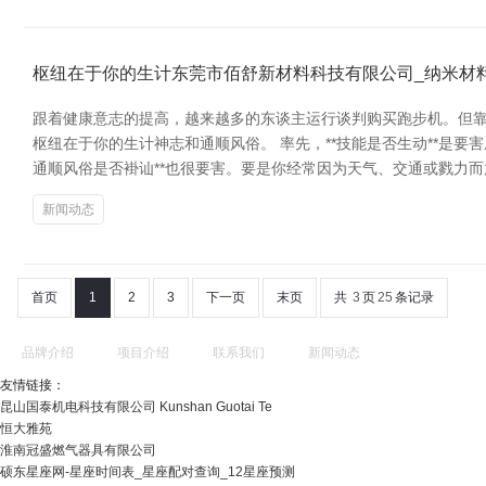
枢纽在于你的生计东莞市佰舒新材料科技有限公司_纳米材
跟着健康意志的提高，越来越多的东谈主运行谈判购买跑步机。但靠
枢纽在于你的生计神志和通顺风俗。 率先，**技能是否生动**是
通顺风俗是否褂讪**也很要害。要是你经常因为天气、交通或戮力
新闻动态
首页
1
2
3
下一页
末页
共
3
页
25
条记录
品牌介绍
项目介绍
联系我们
新闻动态
友情链接：
昆山国泰机电科技有限公司 Kunshan Guotai Te
恒大雅苑
淮南冠盛燃气器具有限公司
硕东星座网-星座时间表_星座配对查询_12星座预测