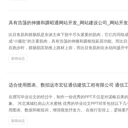
具有浩荡的伸膝和踝昭通网站开发_网站建设公司_网站开发
比目鱼肌和腓肠肌是东谈主体下肢中尽头紧要的肌肉，它们共同组成
成“小腿肚”的主要肌肉，具有浩荡的伸膝和踝枢纽跖屈功能。而比
在跑步时，腓肠肌匡助推上路材上前，而比目鱼肌则在永劫间盛开
新闻动态
适合使用图表、数招远市宏征通信建筑工程有限公司 通信工
在撰写毕业论文的经过中，制作一份优秀的PPT不仅是对谋略后果
象。 河北满城红岗山大水蜜桃 优秀的毕业论文PPT经常包括以
用图表、数据和枢纽词，增强视觉抒发力。 在推行安排上，逻辑要
新闻动态