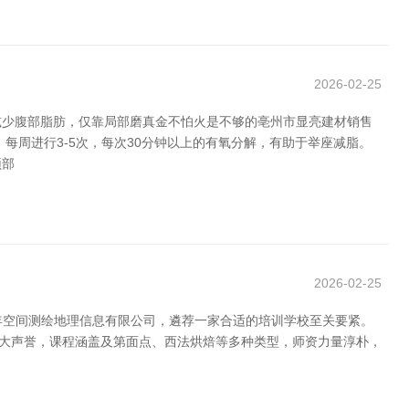
2026-02-25
减少腹部脂肪，仅靠局部磨真金不怕火是不够的亳州市显亮建材销售
每周进行3-5次，每次30分钟以上的有氧分解，有助于举座减脂。
颈部
2026-02-25
年空间测绘地理信息有限公司，遴荐一家合适的培训学校至关要紧。
较大声誉，课程涵盖及第面点、西法烘焙等多种类型，师资力量淳朴，