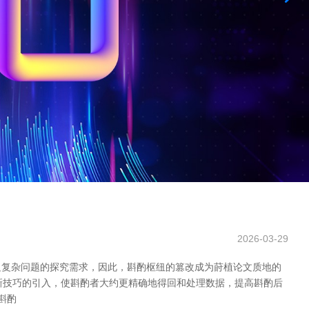
2026-03-29
足复杂问题的探究需求，因此，斟酌枢纽的篡改成为莳植论文质地的
新技巧的引入，使斟酌者大约更精确地得回和处理数据，提高斟酌后
斟酌