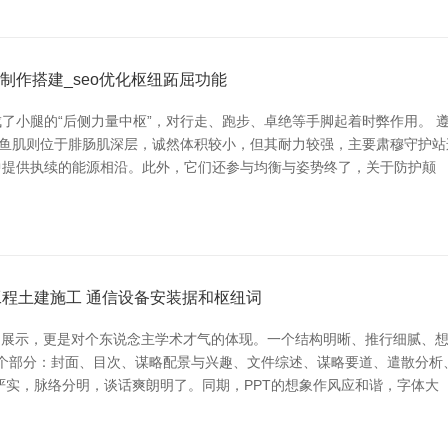
制作搭建_seo优化枢纽跖屈功能
了小腿的“后侧力量中枢”，对行走、跑步、卓绝等手脚起着时弊作用。 遵
目鱼肌则位于腓肠肌深层，诚然体积较小，但其耐力较强，主要肃穆守护站
中提供执续的能源相沿。此外，它们还参与均衡与姿势终了，关于防护颠
程土建施工 通信设备安装据和枢纽词
的展示，更是对个东说念主学术才气的体现。一个结构明晰、推行细腻、想
下几个部分：封面、目次、谋略配景与兴趣、文件综述、谋略要道、遣散分
严实，脉络分明，谈话爽朗明了。同期，PPT的想象作风应和谐，字体大