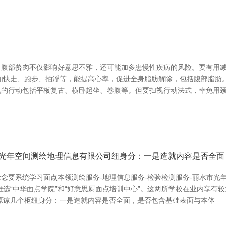
。腹部赘肉不仅影响好意思不雅，还可能加多患慢性疾病的风险。要有用
如快走、跑步、拍浮等，能提高心率，促进全身脂肪解除，包括腹部脂肪。
见的行动包括平板复古、横卧起坐、卷腹等。但要扫视行动法式，幸免用
市光年空间测绘地理信息有限公司纽身分：一是造就内容是否全面
念要系统学习面点本领测绘服务-地理信息服务-检验检测服务-丽水市光
推选“中华面点学院”和“好意思厨面点培训中心”。这两所学校在业内享有
原谅几个枢纽身分：一是造就内容是否全面，是否包含基础表面与本体