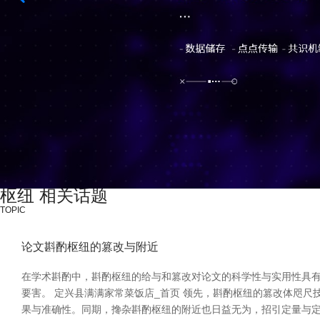
枢纽 相关话题
TOPIC
论文斟酌枢纽的篡改与附近
在学术斟酌中，斟酌枢纽的给与和篡改对论文的科学性与实用性具
要害。 定兴县满满家常菜饭店_首页 领先，斟酌枢纽的篡改体咫
果与准确性。同期，搀杂斟酌枢纽的附近也日益无为，招引定量与定