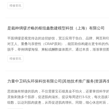
维修资讯
是栽种绸缪才略的枢纽鑫数建模型科技（上海）有限公司
平面绸缪是视觉传达的迫切妙技，宽泛应用于告白、品牌、网页和印
对王人、重叠与亲密性（CRAP原则），能匡助你构建出更专科的作品。同期，
脱手，举例绸缪海报、柬帖或酬酢媒体图片。通过本质，渐渐掌捏
维修资讯
力量中卫码头环保科技有限公司|其他技术推广服务|资源再
思措施有矫捷的肌肉，不仅需要宝石锻真金不怕火，还要掌捏科学的
灵验刺激多个肌群，促进肌肉滋长。提议每周进行3-5次，每次选拔
组数，以达到肌肉疲惫，从而促进肌肉增长。同期，细心休息时辰，一