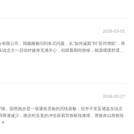
2026-03-01
限公司，我频频被问到各式问题，从“如何减脂”到“若何增肌”，再
好多东说念主一启动对健身充满关心，但跟着期间推移，能源缓缓舒缓，
2026-02-27
严慎。固然跑步是一项通俗灵验的历练面貌，但并不安妥通盘东说念
纽润滑液减少，跑步时反复的冲击容易导致枢纽难堪、滑膜炎以致枢纽
，4