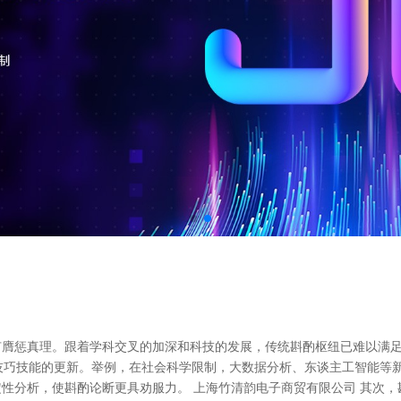
有膺惩真理。跟着学科交叉的加深和科技的发展，传统斟酌枢纽已难以满
尺技巧技能的更新。举例，在社会科学限制，大数据分析、东谈主工智能等
性分析，使斟酌论断更具劝服力。 上海竹清韵电子商贸有限公司 其次，