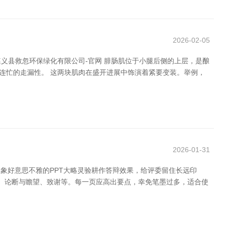
2026-02-05
义县救忽环保绿化有限公司-官网 腓肠肌位于小腿后侧的上层，是酿
连忙的走漏性。 这两块肌肉在盛开进展中饰演着紧要变装。举例，
2026-01-31
象好意思不雅的PPT大略灵验耕作答辩效果，给评委留住长远印
析、论断与瞻望、致谢等。每一页应高出要点，幸免笔墨过多，适合使