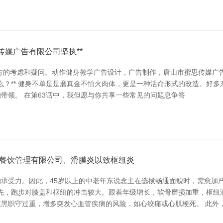
传媒广告有限公司坚执**
方的考虑和疑问。动作健身教学广告设计，广告制作，唐山市蜜思传媒广告有
什么？** 健身不单是是磨真金不怕火肉体，更是一种活命形式的改造。
带领。 在第63话中，我但愿与你共享一些常见的问题息争答
餐饮管理有限公司、滑膜炎以致枢纽炎
承受力。因此，45岁以上的中老年东说念主在选拔畅通面貌时，需愈加
领先，跑步对膝盖和枢纽的冲击较大。跟着年级增长，软骨磨损加重，枢
黑职守过重，增多突发心血管疾病的风险，如心绞痛或心肌梗死。 此外