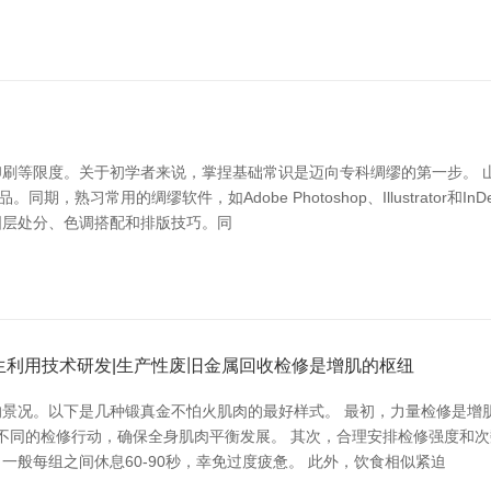
刷等限度。关于初学者来说，掌捏基础常识是迈向专科绸缪的第一步。 
熟习常用的绸缪软件，如Adobe Photoshop、Illustrator和
图层处分、色调搭配和排版技巧。同
生利用技术研发|生产性废旧金属回收检修是增肌的枢纽
景况。以下是几种锻真金不怕火肌肉的最好样式。 最初，力量检修是增
不同的检修行动，确保全身肌肉平衡发展。 其次，合理安排检修强度和次
般每组之间休息60-90秒，幸免过度疲惫。 此外，饮食相似紧迫