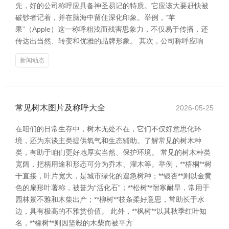
先，好的公司称呼应具备神圣易记的特质。它应该大要赶快被
破钞者记着，并在脑海中留住深化印象。举例，“苹
果”（Apple）这一称呼粗浅而残害思象力，不仅易于传播，还
传达出当然、转变和优雅的品牌形象。 其次，公司称呼应响
新闻动态
常见树木图片及称呼大全
2026-05-25
在咱们的日常生存中，树木无处不在，它们不仅好意思化环
境，还为东谈主类提供氧气和生态辅助。了解常见的树木种
类，有助于咱们更好地厚实当然、保护环境。 常见的树木种类
宽阔，把柄用途和形态可分为乔木、灌木等。举例，**梧桐**树
干直接，叶片宽大，是城市绿化的遑急树种；**银杏**则以金黄
色的扇形叶著称，被誉为“活化石”；**松树**耐寒耐旱，常用于
园林景不雅和木柴出产；**柳树**枝条柔好意思，常助长于水
边，具有极高的不雅赏价值。 此外，**枫树**以其秋季红叶知
名，**橡树**则因坚毅的木柴而被平方