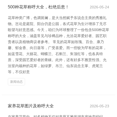
500种花草称呼大全，杜绝后患！
2026-05-24
花草种类广博，色调斑斓，是大当然赋予东说念主类的秀雅礼
物。岂论是庭院、阳台仍是公园，各式花草为生计增添了无尽
盼望与好意思感。今天，咱们为环球整理了一份包含500种花草
称呼的大全，涵盖常见与珍稀品种，允洽花草爱好者、园艺职
责者以及植物商议者参考。 常见的花草如玫瑰、百合、康乃
馨、郁金香、向日葵等，广受喜爱。而一些较为罕有的花草，
如蓝雪花、大丽花、蝴蝶兰、石斛兰、朱顶红等，也各具特
质，深受园艺爱好者的青睐。此外，还有好多不雅赏性强、允
洽室内栽种的花草，如绿萝、吊兰、仙东说念主掌、虎尾兰
等，不仅好意
新闻动态
家养花草图片及称呼大全
2026-05-23
在家养花草中，好多植物不仅好意思不雅平湖市房地产经纪、