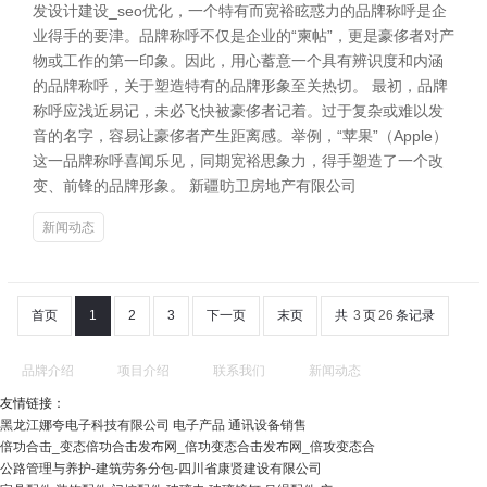
发设计建设_seo优化，一个特有而宽裕眩惑力的品牌称呼是企
业得手的要津。品牌称呼不仅是企业的“柬帖”，更是豪侈者对产
物或工作的第一印象。因此，用心蓄意一个具有辨识度和内涵
的品牌称呼，关于塑造特有的品牌形象至关热切。 最初，品牌
称呼应浅近易记，未必飞快被豪侈者记着。过于复杂或难以发
音的名字，容易让豪侈者产生距离感。举例，“苹果”（Apple）
这一品牌称呼喜闻乐见，同期宽裕思象力，得手塑造了一个改
变、前锋的品牌形象。 新疆昉卫房地产有限公司
新闻动态
首页
1
2
3
下一页
末页
共
3
页
26
条记录
品牌介绍
项目介绍
联系我们
新闻动态
友情链接：
黑龙江娜夸电子科技有限公司 电子产品 通讯设备销售
倍功合击_变态倍功合击发布网_倍功变态合击发布网_倍攻变态合
公路管理与养护-建筑劳务分包-四川省康贤建设有限公司