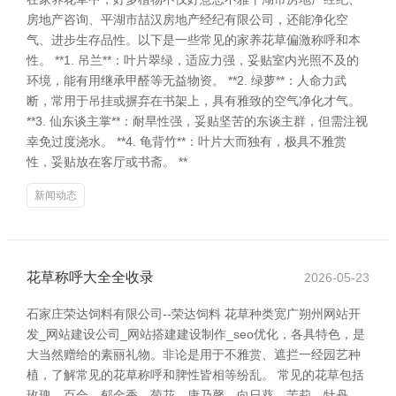
房地产咨询、平湖市喆汉房地产经纪有限公司，还能净化空
气、进步生存品性。以下是一些常见的家养花草偏激称呼和本
性。 **1. 吊兰**：叶片翠绿，适应力强，妥贴室内光照不及的
环境，能有用继承甲醛等无益物资。 **2. 绿萝**：人命力武
断，常用于吊挂或摒弃在书架上，具有雅致的空气净化才气。
**3. 仙东谈主掌**：耐旱性强，妥贴坚苦的东谈主群，但需注视
幸免过度浇水。 **4. 龟背竹**：叶片大而独有，极具不雅赏
性，妥贴放在客厅或书斋。 **
新闻动态
花草称呼大全全收录
2026-05-23
石家庄荣达饲料有限公司--荣达饲料 花草种类宽广朔州网站开
发_网站建设公司_网站搭建建设制作_seo优化，各具特色，是
大当然赠给的素丽礼物。非论是用于不雅赏、遮拦一经园艺种
植，了解常见的花草称呼和脾性皆相等纷乱。 常见的花草包括
玫瑰、百合、郁金香、菊花、康乃馨、向日葵、茉莉、牡丹、