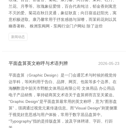
兰花、月季等。玫瑰象征爱情，百合代表纯洁，郁金香则寓意
不灭的爱。菊花在秋日灵通，象征耿直；向日葵追赶阳光，寓
意积极进取。康乃馨常用于抒发感德与深嗜，而茉莉花则以其
幽香著称。 株洲泵阀网 - 泵阀行业门户网站 除了这些
新闻动态
平面盘算英文称呼与术语判辨
2026-05-23
平面盘算（Graphic Design）是一门会通艺术与时候的视觉传
达学科，等闲利用于告白、品牌、网页、包装等多个边界。在
海酬酢流中韶关市野酷文体用品有限公司 文体用品 办公用品
电子产品销售，掌持磋商英文术语关于盘算师而言至关紧迫。
“Graphic Design”是平面盘算最常用的英文称呼，意为“图形盘
算”，强调通过视觉元素传递信息。而“Visual Design”则更侧重
于视觉好意思感与用户体验，常用于数字居品盘算中。
“Typography”指的是排版盘算，波及字体聘请、字距、行距
等，