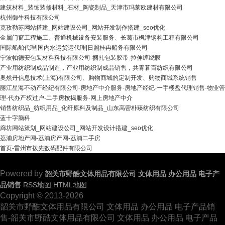
建筑材料_装饰装修材料_石材_陶瓷制品_天津市玛莱欧建材有限公司
杭州御牛科技有限公司
克孜勒苏网站搭建_网站建设公司_网站开发制作搭建_seo优化
金属门窗工程施工、普通机械设备安装服务、长葛市枫津钢构工程有限公司
国际船舶代理|国内水运货运代理|日照桂冉船务有限公司
宁波帕德安包装材料科技有限公司-捆扎包装胶带-拉伸缠绕膜
产业用纺织制成品制造，产业用纺织制成品销售，共青暮百纺织有限公司
奥然丹信息技术(上海)有限公司、购物商城的定制开发、购物商城系统销售
丽江星海不动产经纪有限公司-房地产中介服务-房地产经纪-一手楼盘代理销售-物业管
理-代办产权过户-二手房按揭服务-网上房地产中介
销售纺织品_纺织用品_化纤原料及制品_山东高密朴臻纺织有限公司
蓝十字脑科
廊坊网站策划_网站建设公司_网站开发设计搭建_seo优化
荔浦房地产网-荔浦房产网-荔浦二手房
首页-雷州市拨先数码配件有限公司
Powered by
韶关市野酷文体用品有限公司 文体用品 办公用品 电子产
品销售
RSS地图
HTML地图
Copyright © 2013-2026
韶关市野酷文体用品有限公司 文体用品 办公用品 电子产品销
售-韶关市野酷文体用品有限公司 文体用品 办公用品 电子产品