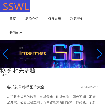
首页
品牌介绍
项目介绍
联系我们
新闻动态
称呼 相关话题
TOPIC
各式花草称呼图片大全
2026-05-27
花草是大当然的瑰宝，种类荣华，时势各别，颜色斑斓。不管
是庭院、公园已经室内，花草皆能为糊口增添一抹亮色。了解