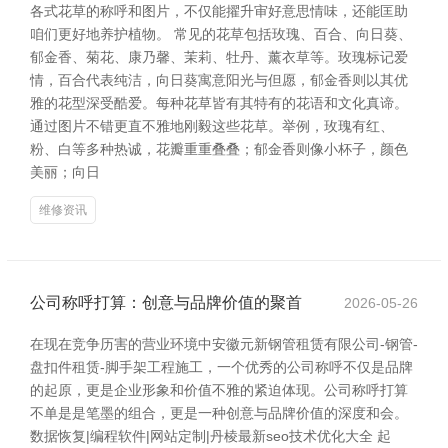
各式花草的称呼和图片，不仅能擢升审好意思情味，还能匡助
咱们更好地养护植物。 常见的花草包括玫瑰、百合、向日葵、
郁金香、菊花、康乃馨、茉莉、牡丹、薰衣草等。玫瑰标记爱
情，百合代表纯洁，向日葵寓意阳光与但愿，郁金香则以其优
雅的花型深受酷爱。每种花草皆有其特有的花语和文化真谛。
通过图片不错更直不雅地刚毅这些花草。举例，玫瑰有红、
粉、白等多种热诚，花瓣重重叠叠；郁金香则像小杯子，颜色
美丽；向日
维修资讯
公司称呼打算：创意与品牌价值的聚首
2026-05-26
在现在竞争历害的营业环境中安徽元新钢管租赁有限公司-钢管-
盘扣件租赁-脚手架工程施工，一个优秀的公司称呼不仅是品牌
的起原，更是企业形象和价值不雅的紧迫体现。公司称呼打算
不单是是笔墨的组合，更是一种创意与品牌价值的深度和会。
数据恢复|编程软件|网站定制|丹棱最新seo技术优化大全 起