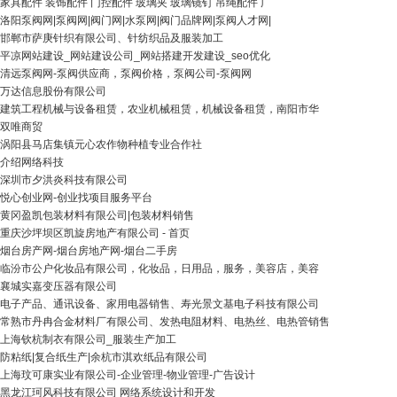
家具配件 装饰配件 门控配件 玻璃夹 玻璃镜钉 吊绳配件 广
洛阳泵阀网|泵阀网|阀门网|水泵网|阀门品牌网|泵阀人才网|
邯郸市萨庚针织有限公司、针纺织品及服装加工
平凉网站建设_网站建设公司_网站搭建开发建设_seo优化
清远泵阀网-泵阀供应商，泵阀价格，泵阀公司-泵阀网
万达信息股份有限公司
建筑工程机械与设备租赁，农业机械租赁，机械设备租赁，南阳市华
双唯商贸
涡阳县马店集镇元心农作物种植专业合作社
介绍网络科技
深圳市夕洪炎科技有限公司
悦心创业网-创业找项目服务平台
黄冈盈凯包装材料有限公司|包装材料销售
重庆沙坪坝区凯旋房地产有限公司 - 首页
烟台房产网-烟台房地产网-烟台二手房
临汾市公户化妆品有限公司，化妆品，日用品，服务，美容店，美容
襄城实嘉变压器有限公司
电子产品、通讯设备、家用电器销售、寿光景文基电子科技有限公司
常熟市丹冉合金材料厂有限公司、发热电阻材料、电热丝、电热管销售
上海钦杭制衣有限公司_服装生产加工
防粘纸|复合纸生产|余杭市淇欢纸品有限公司
上海玟可康实业有限公司-企业管理-物业管理-广告设计
黑龙江珂风科技有限公司 网络系统设计和开发